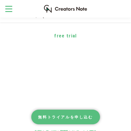
free trial
無料トライアルのご案内
「興味はあるけれど使いこなせるか不安」
「機能・操作性を確認してから購入を検討したい」
という方のために、製品版と同等の機能を翌月末まで
お試しいただける無料トライアルをご用意しています。
お気軽にお試しください。
無料トライアルを申し込む