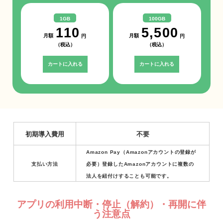
1GB
100GB
110
5,500
月額
月額
円
円
（税込）
（税込）
カートに入れる
カートに入れる
初期導入費用
不要
Amazon Pay（Amazonアカウントの登録が
支払い方法
必要）登録したAmazonアカウントに複数の
法人を紐付けすることも可能です。
アプリの利用中断・停止（解約）・再開に伴
う注意点